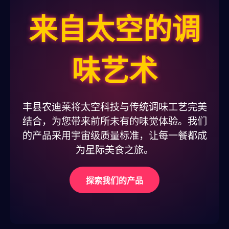
来自太空的调
味艺术
丰县农迪莱将太空科技与传统调味工艺完美
结合，为您带来前所未有的味觉体验。我们
的产品采用宇宙级质量标准，让每一餐都成
为星际美食之旅。
探索我们的产品