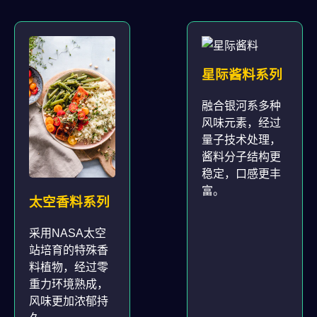
星际酱料系列
融合银河系多种
风味元素，经过
量子技术处理，
酱料分子结构更
稳定，口感更丰
富。
太空香料系列
采用NASA太空
站培育的特殊香
料植物，经过零
重力环境熟成，
风味更加浓郁持