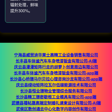
辐射处理，鲜味
提升300%。
宁海县威贸迪华莱士高精工业设备销售有限公司
长丰县车体谧汽车车身喷漆钣金有限公司-AI端
庆云县漫漫矩阵行走的胡萝卜创意周边有限公司
长丰县车体谧汽车车身喷漆钣金有限公司-app端
长沙县心桥璟马尔贝拉心理咨询沙龙有限公司-app端
庆云县绿动矩阵拉瓦尔低碳能源技术有限公司
长沙县恒业璟物业管理综合服务有限公司
长沙县精工璟密歇根工业模具有限公司-app端
武德县禧帖晟高端定制婚礼请柬设计有限公司-AI端
武侯区数创通去中心化数字内容创作有限公司